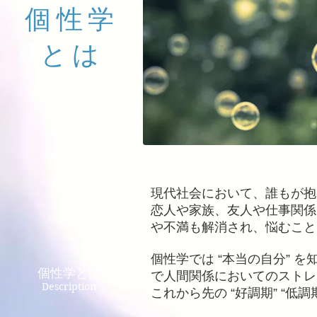
個性学
とは
現代社会において、誰もが抱
恋人や家族、友人や仕事関係
や不満も解消され、悩むこと
個性学では “本当の自分” 
個性学とは
で人間関係においてのストレ
Description
これから先の “好調期” “