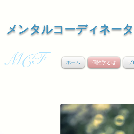
メンタルコーディネータ
F
M
C
ホーム
個性学とは
プ