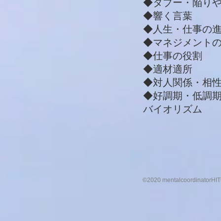
◆タブー・陥り
◆響く言葉
◆人生・仕事の
◆マネジメント
◆仕事の役割
◆適材適所
◆対人関係・相
◆好調期・低調
バイオリズム
©2020 mentalcoordinatorHITO